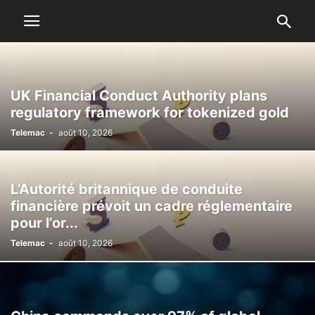
UK Financial Conduct Authority plans
regulatory framework for tokenized gold
Telemac
-
août 10, 2026
L’Autorité britannique de conduite
financière prévoit un cadre réglementaire
pour l’or...
Telemac
-
août 10, 2026