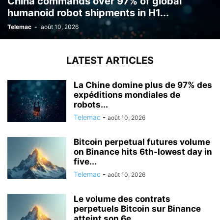
China commands over 97% of global
humanoid robot shipments in H1...
Telemac
-
août 10, 2026
LATEST ARTICLES
La Chine domine plus de 97% des
expéditions mondiales de
robots...
Telemac
-
août 10, 2026
Bitcoin perpetual futures volume
on Binance hits 6th-lowest day in
five...
Telemac
-
août 10, 2026
Le volume des contrats
perpetuels Bitcoin sur Binance
atteint son 6e...