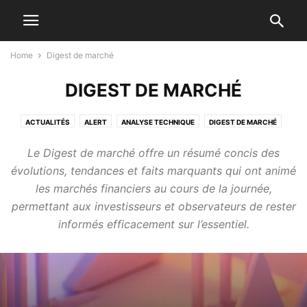
Home
Digest de marché
DIGEST DE MARCHÉ
ACTUALITÉS
ALERT
ANALYSE TECHNIQUE
DIGEST DE MARCHÉ
GAME
NEWS
NEWS EN
NEWS FR
SUNDOWN DIGEST
Le Digest de marché offre un résumé concis des
TECHNICAL ANALYSIS
évolutions, tendances et faits marquants qui ont animé
les marchés financiers au cours de la journée,
permettant aux investisseurs et observateurs de rester
informés efficacement sur l’essentiel.