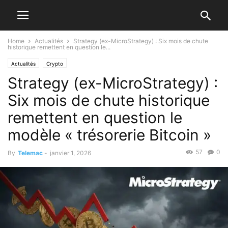
Home
Actualités
Strategy (ex-MicroStrategy) : Six mois de chute
historique remettent en question le...
Actualités
Crypto
Strategy (ex-MicroStrategy) :
Six mois de chute historique
remettent en question le
modèle « trésorerie Bitcoin »
57
0
By
Telemac
-
janvier 1, 2026