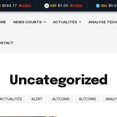
594.77
$1.05
$0.025
XRP
ENJ
▼ 0.83%
▼ 1.63%
OME
NEWS COURTS
ACTUALITÉS
ANALYSE TECH
ONTACT
Uncategorized
ACTUALITÉS
ALERT
ALTCOINS
ALTCOINS
ANALY