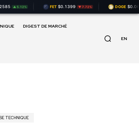
85
$0.1399
$0.069
FET
DOGE
▲ 5.12%
▼ 7.72%
NIQUE
DIGEST DE MARCHÉ
EN
SE TECHNIQUE