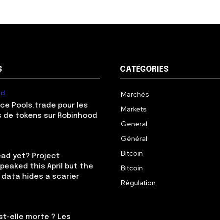
S
CATÉGORIES
ed
Marchés
ce Pools.trade pour les
Markets
 de tokens sur Robinhood
General
Général
Bitcoin
ead yet? Project
eaked this April but the
Bitcoin
 data hides a scarier
Régulation
st-elle morte ? Les