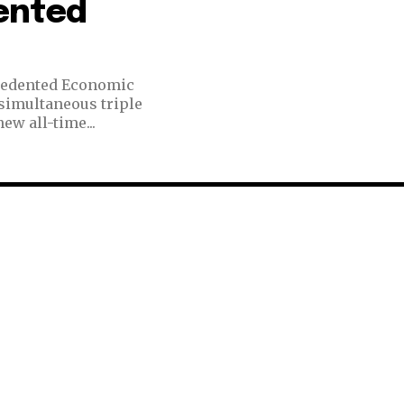
ented
ecedented Economic
ew all-time...