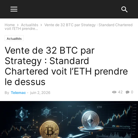
Home
Actualités
Vente de 32 BTC par Strategy : Standard Chartered
voit l’ETH prendre...
Actualités
Vente de 32 BTC par
Strategy : Standard
Chartered voit l’ETH prendre
le dessus
42
0
By
Telemac
-
juin 2, 2026