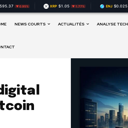
7
$1.05
$0.02519
XRP
ENJ
▼ 0.95%
▼ 1.77%
▲ 
OME
NEWS COURTS
ACTUALITÉS
ANALYSE TECH
ONTACT
igital
itcoin