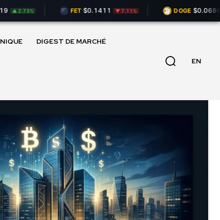
$0.1411
$0.06985
FET
DOGE
2.73%
▼ 7.11%
▼ 0
NIQUE
DIGEST DE MARCHÉ
EN