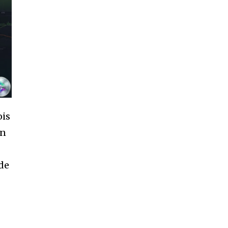
ois
in
de