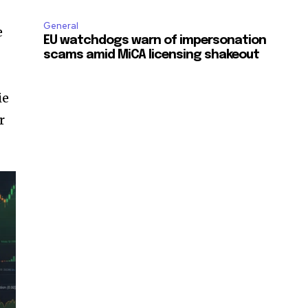
General
e
EU watchdogs warn of impersonation
scams amid MiCA licensing shakeout
ie
r