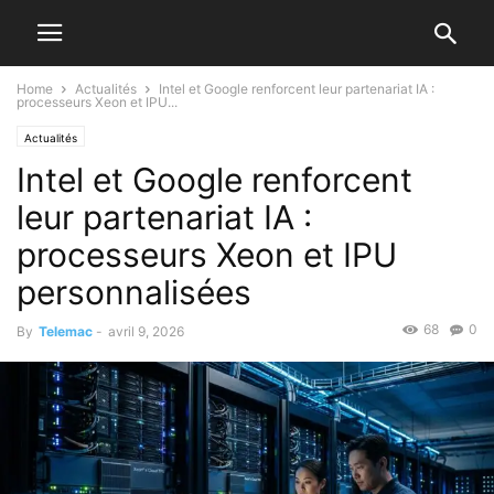
Home
Actualités
Intel et Google renforcent leur partenariat IA :
processeurs Xeon et IPU...
Actualités
Intel et Google renforcent
leur partenariat IA :
processeurs Xeon et IPU
personnalisées
68
0
By
Telemac
-
avril 9, 2026