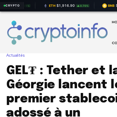
0.25
$1,916.90
$594
ETH
BNB
CRYPTO
▲ 0.91%
▲ 0.70%
H
C
Actualités
GEL₮ : Tether et l
Géorgie lancent l
premier stableco
adossé à un