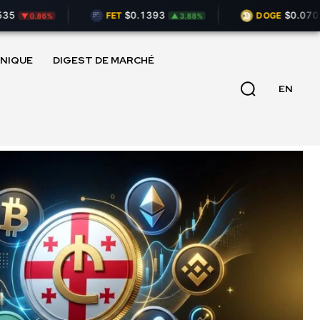
$0.1393
$0.07025
FET
DOGE
▼ 0.86%
▲ 3.88%
▲
NIQUE
DIGEST DE MARCHÉ
EN