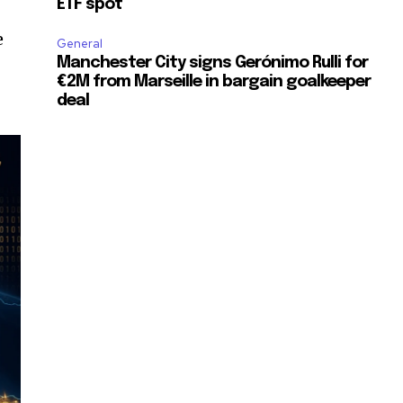
ETF spot
e
General
Manchester City signs Gerónimo Rulli for
€2M from Marseille in bargain goalkeeper
deal