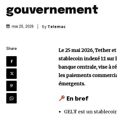
gouvernement
By
Telemac
mai 25, 2026
Share
Le 25 mai 2026, Tether 
stablecoin indexé 1:1 sur 
banque centrale, vise à r
les paiements commercia
émergents.
En bref
GEL₮ est un stablecoin