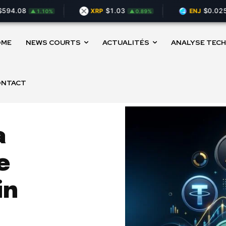
.08
$1.03
$0.02535
XRP
ENJ
▲ 1.10%
▲ 0.89%
OME
NEWS COURTS
ACTUALITÉS
ANALYSE TECH
ONTACT
a
e
in