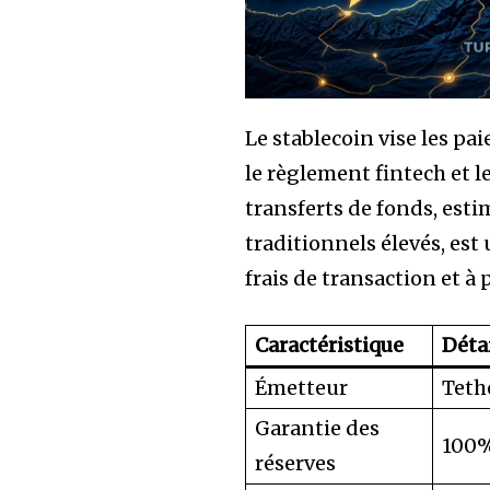
Le stablecoin vise les p
le règlement fintech et l
transferts de fonds, estim
traditionnels élevés, est 
frais de transaction et 
Caractéristique
Déta
Émetteur
Teth
Garantie des
100%
réserves