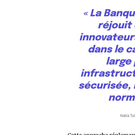
« La Banqu
réjouit
innovateu
dans le c
large
infrastruc
sécurisée, 
norme
Natia Tu