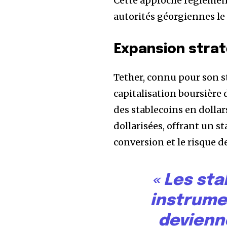
Cette approche réglement
autorités géorgiennes le 
Expansion strat
Tether, connu pour son s
capitalisation boursière 
des stablecoins en dolla
dollarisées, offrant un s
conversion et le risque d
« Les st
instrumen
devienn