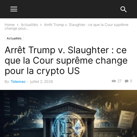
Home
Actualités
Arrêt Trump v. Slaughter : ce que la Cour suprême
change pour...
Actualités
Arrêt Trump v. Slaughter : ce
que la Cour suprême change
pour la crypto US
27
0
By
Telemac
-
juillet 2, 2026