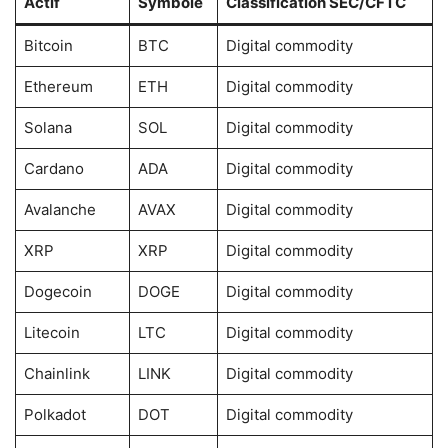
Actif
Symbole
Classification SEC/CFTC
Bitcoin
BTC
Digital commodity
Ethereum
ETH
Digital commodity
Solana
SOL
Digital commodity
Cardano
ADA
Digital commodity
Avalanche
AVAX
Digital commodity
XRP
XRP
Digital commodity
Dogecoin
DOGE
Digital commodity
Litecoin
LTC
Digital commodity
Chainlink
LINK
Digital commodity
Polkadot
DOT
Digital commodity